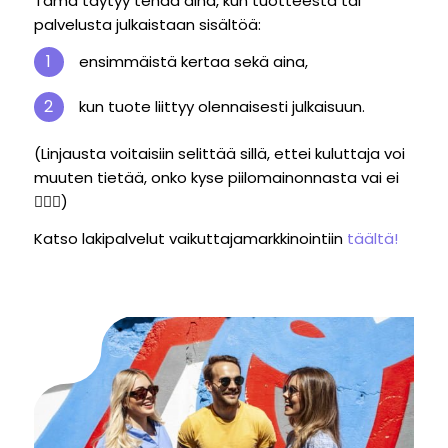
Tämä täytyy tehdä aina, kun tuotteesta tai
palvelusta julkaistaan sisältöä:
ensimmäistä kertaa sekä aina,
kun tuote liittyy olennaisesti julkaisuun.
(Linjausta voitaisiin selittää sillä, ettei kuluttaja voi
muuten tietää, onko kyse piilomainonnasta vai ei
🤷🏻‍♀️)
Katso lakipalvelut vaikuttajamarkkinointiin
täältä!