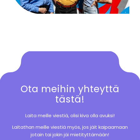
Ota meihin yhteyttä
tästä!
Laita meille viestiä, olisi kiva olla avuksi!
Laitathan meille viestiä myös, jos jäit kaipaamaan
jotain tai jokin jäi mietityttämään!