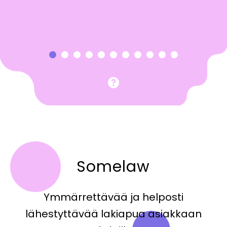
1
2
3
4
5
6
7
8
9
10
Somelaw
Ymmärrettävää ja helposti
lähestyttävää lakiapua asiakkaan