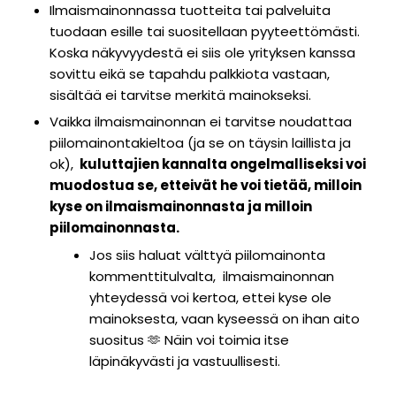
Ilmaismainonnassa tuotteita tai palveluita
tuodaan esille tai suositellaan pyyteettömästi.
Koska näkyvyydestä ei siis ole yrityksen kanssa
sovittu eikä se tapahdu palkkiota vastaan,
sisältää ei tarvitse merkitä mainokseksi.
Vaikka ilmaismainonnan ei tarvitse noudattaa
piilomainontakieltoa (ja se on täysin laillista ja
ok),
kuluttajien kannalta ongelmalliseksi voi
muodostua se, etteivät he voi tietää, milloin
kyse on ilmaismainonnasta ja milloin
piilomainonnasta.
Jos siis haluat välttyä piilomainonta
kommenttitulvalta,
ilmaismainonnan
yhteydessä voi kertoa, ettei kyse ole
mainoksesta, vaan kyseessä on ihan aito
suositus 🫶
Näin voi toimia itse
läpinäkyvästi ja vastuullisesti.