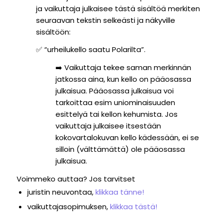
ja vaikuttaja julkaisee tästä sisältöä merkiten
seuraavan tekstin selkeästi ja näkyville
sisältöön:
✅
“urheilukello saatu Polarilta”.
➡️ Vaikuttaja tekee saman merkinnän
jatkossa aina, kun kello on pääosassa
julkaisua. Pääosassa julkaisua voi
tarkoittaa
esim uniominaisuuden
esittelyä tai kellon kehumista. Jos
vaikuttaja julkaisee itsestään
kokovartalokuvan kello kädessään, ei se
silloin (välttämättä) ole pääosassa
julkaisua.
Voimmeko auttaa? Jos tarvitset
juristin neuvontaa,
klikkaa tänne!
vaikuttajasopimuksen,
klikkaa tästä!