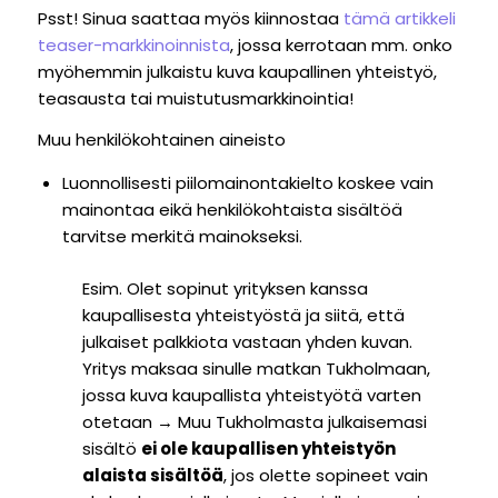
Psst! Sinua saattaa myös kiinnostaa
tämä artikkeli
teaser-markkinoinnista
, jossa kerrotaan mm. onko
myöhemmin julkaistu kuva kaupallinen yhteistyö,
teasausta tai muistutusmarkkinointia!
Muu henkilökohtainen aineisto
Luonnollisesti piilomainontakielto koskee vain
mainontaa eikä henkilökohtaista sisältöä
tarvitse merkitä mainokseksi.
Esim.
Olet sopinut yrityksen kanssa
kaupallisesta yhteistyöstä ja siitä, että
julkaiset palkkiota vastaan yhden kuvan.
Yritys maksaa sinulle matkan Tukholmaan,
jossa kuva kaupallista yhteistyötä varten
otetaan → Muu Tukholmasta julkaisemasi
sisältö
ei ole kaupallisen yhteistyön
alaista sisältöä
, jos olette sopineet vain