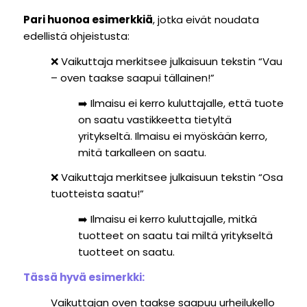
Pari huonoa esimerkkiä
, jotka eivät noudata
edellistä ohjeistusta:
❌
Vaikuttaja merkitsee julkaisuun tekstin “Vau
– oven taakse saapui tällainen!”
➡️ I
lmaisu ei kerro kuluttajalle, että tuote
on saatu vastikkeetta tietyltä
yritykseltä. Ilmaisu ei myöskään kerro,
mitä tarkalleen on saatu.
❌ Vaikuttaja merkitsee julkaisuun tekstin “Osa
tuotteista saatu!”
➡️ Ilmaisu ei kerro kuluttajalle, mitkä
tuotteet on saatu tai miltä yritykseltä
tuotteet on saatu.
Tässä hyvä esimerkki:
Vaikuttajan oven taakse saapuu urheilukello