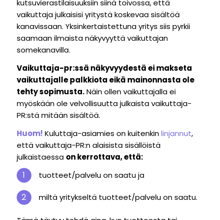
kutsuvierastilaisuuksiin siinä toivossa, että
vaikuttaja julkaisisi yritystä koskevaa sisältöä
kanavissaan. Yksinkertaistettuna yritys siis pyrkii
saamaan ilmaista näkyvyyttä vaikuttajan
somekanavilla.
Vaikuttaja-pr:ssä näkyvyydestä ei makseta
vaikuttajalle palkkiota eikä mainonnasta ole
tehty sopimusta.
Näin ollen vaikuttajalla ei
myöskään ole velvollisuutta julkaista vaikuttaja-
PR:stä mitään sisältöä.
Huom!
Kuluttaja-asiamies on kuitenkin
linjannut
,
että vaikuttaja-PR:n alaisista sisällöistä
julkaistaessa
on kerrottava, että:
tuotteet/palvelu on saatu ja
miltä yritykseltä tuotteet/palvelu on saatu.