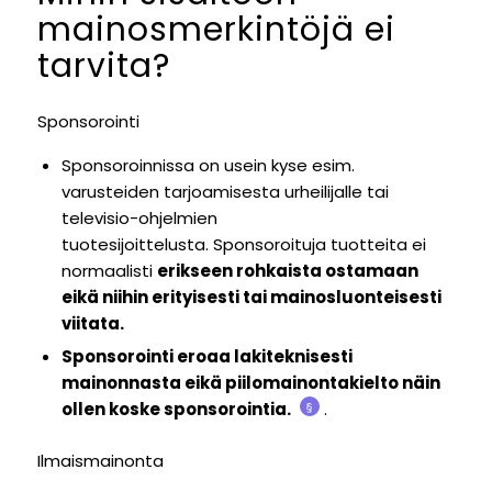
mainosmerkintöjä ei
tarvita?
Sponsorointi
Sponsoroinnissa on usein kyse esim.
varusteiden tarjoamisesta urheilijalle tai
televisio-ohjelmien
tuotesijoittelusta.
Sponsoroituja tuotteita ei
normaalisti
erikseen rohkaista ostamaan
eikä niihin erityisesti tai mainosluonteisesti
viitata.
Sponsorointi eroaa lakiteknisesti
mainonnasta eikä piilomainontakielto näin
ollen koske sponsorointia.
.
§
Ilmaismainonta